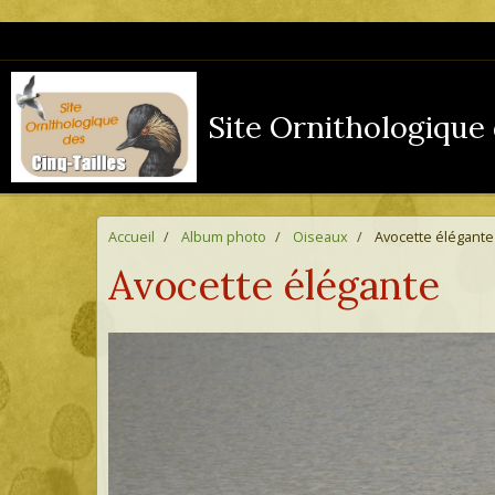
Site Ornithologique 
Accueil
Album photo
Oiseaux
Avocette élégante
Avocette élégante